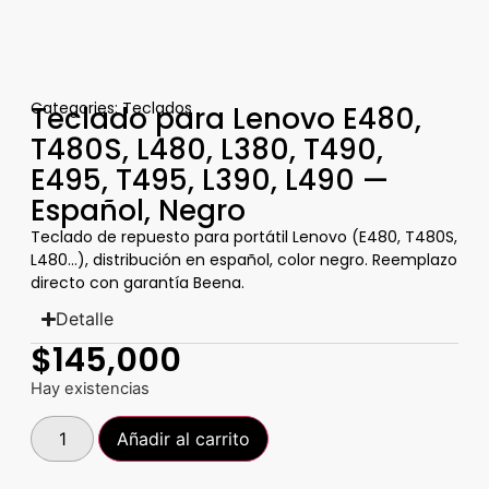
Categories:
Teclados
Teclado para Lenovo E480,
T480S, L480, L380, T490,
E495, T495, L390, L490 —
Español, Negro
Teclado de repuesto para portátil Lenovo (E480, T480S,
L480…), distribución en español, color negro. Reemplazo
directo con garantía Beena.
Detalle
$
145,000
Hay existencias
Añadir al carrito