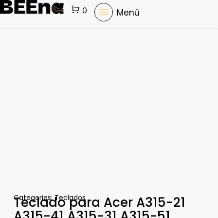
Cart
0
Menú
Categories:
Teclados
Teclado para Acer A315-21
A315-41 A315-31 A315-51