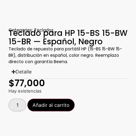
Categories:
Teclados
Teclado para HP 15-BS 15-BW
15-BR — Español, Negro
Teclado de repuesto para portátil HP (15-BS 15-BW 15-
BR), distribución en español, color negro. Reemplazo
directo con garantía Beena.
Detalle
$
77,000
Hay existencias
Añadir al carrito