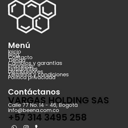
Menú
Inicio
Blog
Contacto
Tienda
Cambios y garantías
Empresas
Estudiantes
Distribuidores
Términos y condiciones
Política privacidad
Contáctanos
VARGAS HOLDING SAS
Calle 77 No. 14 - 46, Bogotá
info@beena.com.co
+57 314 3495 258