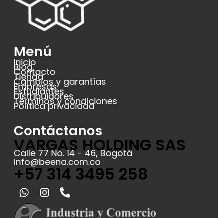
Menú
Inicio
Blog
Contacto
Tienda
Cambios y garantías
Empresas
Estudiantes
Distribuidores
Términos y condiciones
Política privacidad
Contáctanos
VARGAS HOLDING SAS
Calle 77 No. 14 - 46, Bogotá
info@beena.com.co
+57 314 3495 258