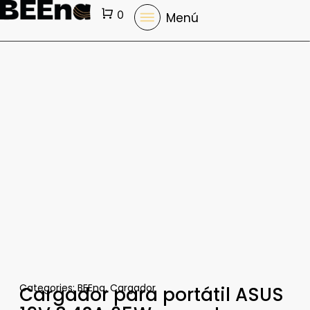
Cart
0
Menú
Categories:
BEEna
,
Cargador
Cargador para portátil ASUS