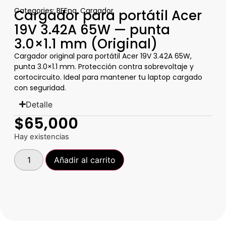
Categories:
BEEna
,
Cargador
Cargador para portátil Acer
19V 3.42A 65W — punta
3.0×1.1 mm (Original)
Cargador original para portátil Acer 19V 3.42A 65W,
punta 3.0×1.1 mm. Protección contra sobrevoltaje y
cortocircuito. Ideal para mantener tu laptop cargado
con seguridad.
Detalle
$
65,000
Hay existencias
Añadir al carrito